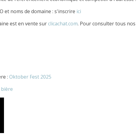
O et noms de domaine : s'inscrire
ici
ine est en vente sur
clicachat.com
. Pour consulter tous nos
re :
Oktober Fest 2025
 bière