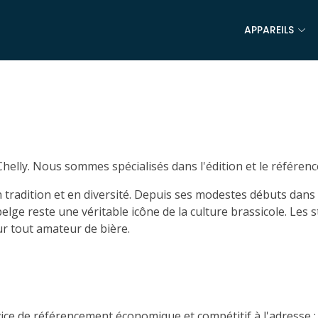
APPAREILS
Chelly
. Nous sommes spécialisés dans l'édition et le référen
 en tradition et en diversité. Depuis ses modestes débuts da
ge reste une véritable icône de la culture brassicole. Les st
r tout amateur de bière.
vice de référencement économique et compétitif à l'adresse 